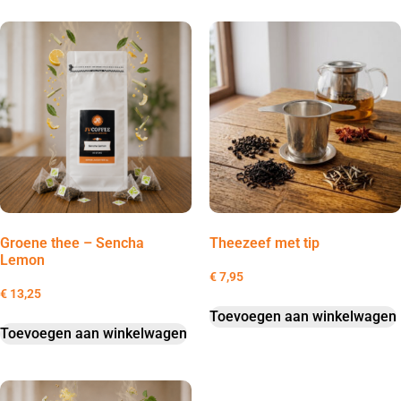
Groene thee – Sencha
Theezeef met tip
Lemon
€
7,95
€
13,25
Toevoegen aan winkelwagen
Toevoegen aan winkelwagen