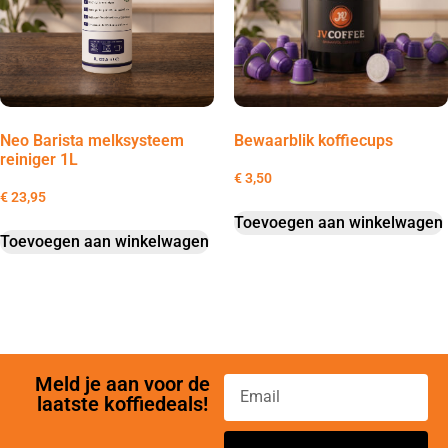
Neo Barista melksysteem
Bewaarblik koffiecups
reiniger 1L
€
3,50
€
23,95
Toevoegen aan winkelwagen
Toevoegen aan winkelwagen
Meld je aan voor de
laatste koffiedeals!